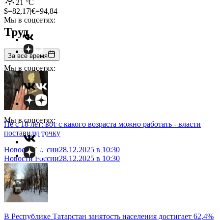
21
°C
$=
82,17
|
€=
94,84
Мы в соцсетях:
Труд
За все время
Мы в соцсетях:
Мы в соцсетях:
Не с 18 лет: вот с какого возраста можно работать - власти
поставили точку
Новости России
28.12.2025 в 10:30
Новости России
28.12.2025 в 10:30
В Республике Татарстан занятость населения достигает 62,4%