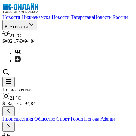
Новости Нижнекамска
Новости Татарстана
Новости России
Все новости
21
°C
$=
82,17
|
€=
94,84
Погода сейчас
21
°C
$=
82,17
|
€=
94,84
Происшествия
Общество
Спорт
Город
Погода
Афиша