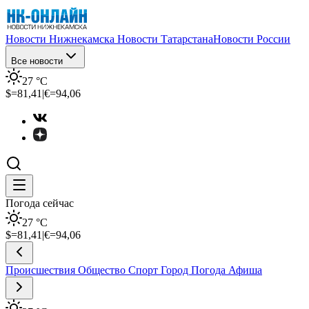
Новости Нижнекамска
Новости Татарстана
Новости России
Все новости
27
°C
$=
81,41
|
€=
94,06
Погода сейчас
27
°C
$=
81,41
|
€=
94,06
Происшествия
Общество
Спорт
Город
Погода
Афиша