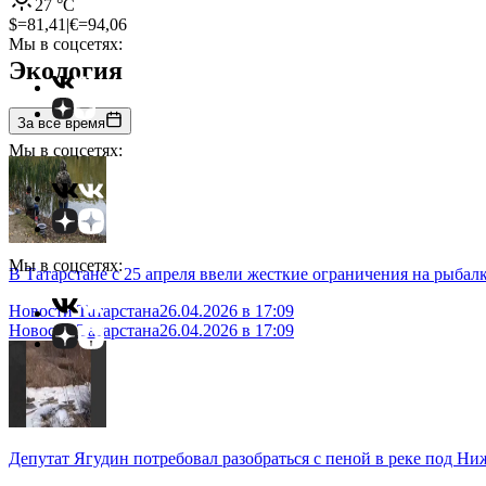
27
°C
$=
81,41
|
€=
94,06
Мы в соцсетях:
Экология
За все время
Мы в соцсетях:
Мы в соцсетях:
В Татарстане с 25 апреля ввели жесткие ограничения на рыбал
Новости Татарстана
26.04.2026 в 17:09
Новости Татарстана
26.04.2026 в 17:09
Депутат Ягудин потребовал разобраться с пеной в реке под Н