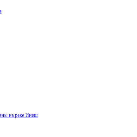
е
пены на реке Инеш