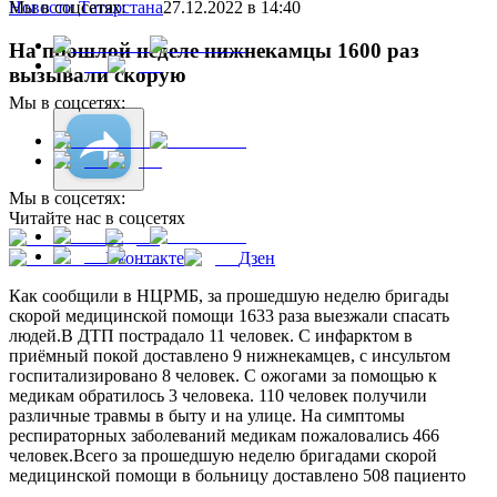
Мы в соцсетях:
Новости Татарстана
27.12.2022 в 14:40
На прошлой неделе нижнекамцы 1600 раз
вызывали скорую
Мы в соцсетях:
Мы в соцсетях:
Читайте нас в соцсетях
Вконтакте
Дзен
Как сообщили в НЦРМБ, за прошедшую неделю бригады
скорой медицинской помощи 1633 раза выезжали спасать
людей.В ДТП пострадало 11 человек. С инфарктом в
приёмный покой доставлено 9 нижнекамцев, с инсультом
госпитализировано 8 человек. С ожогами за помощью к
медикам обратилось 3 человека. 110 человек получили
различные травмы в быту и на улице. На симптомы
респираторных заболеваний медикам пожаловались 466
человек.Всего за прошедшую неделю бригадами скорой
медицинской помощи в больницу доставлено 508 пациенто