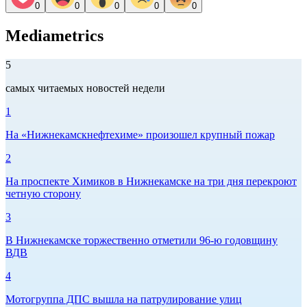
0
0
0
0
0
Mediametrics
5
самых читаемых новостей недели
1
На «Нижнекамскнефтехиме» произошел крупный пожар
2
На проспекте Химиков в Нижнекамске на три дня перекроют
четную сторону
3
В Нижнекамске торжественно отметили 96-ю годовщину
ВДВ
4
Мотогруппа ДПС вышла на патрулирование улиц