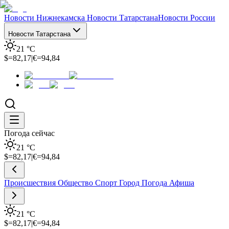
Новости Нижнекамска
Новости Татарстана
Новости России
Новости Татарстана
21
°C
$=
82,17
|
€=
94,84
Погода сейчас
21
°C
$=
82,17
|
€=
94,84
Происшествия
Общество
Спорт
Город
Погода
Афиша
21
°C
$=
82,17
|
€=
94,84