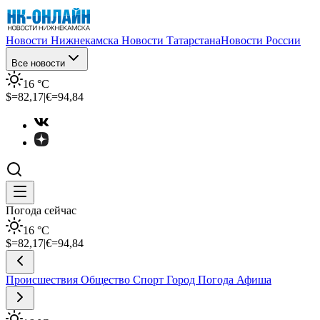
Новости Нижнекамска
Новости Татарстана
Новости России
Все новости
16
°C
$=
82,17
|
€=
94,84
Погода сейчас
16
°C
$=
82,17
|
€=
94,84
Происшествия
Общество
Спорт
Город
Погода
Афиша