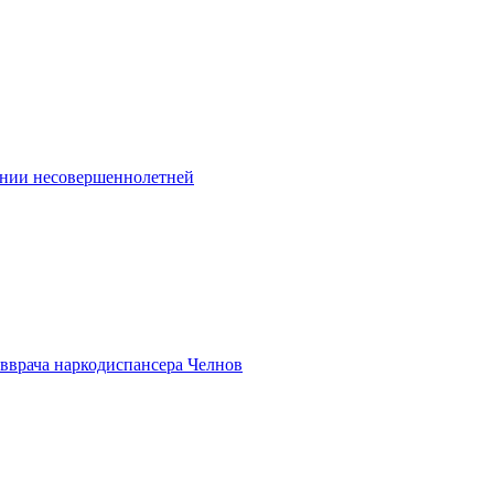
шении несовершеннолетней
вврача наркодиспансера Челнов