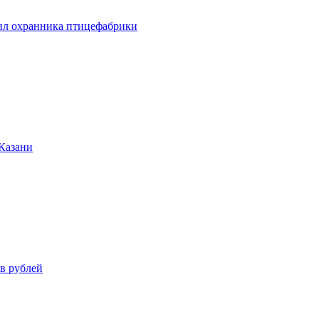
бил охранника птицефабрики
 Казани
в рублей