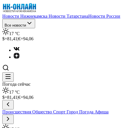
Новости Нижнекамска
Новости Татарстана
Новости России
Все новости
17
°C
$=
81,41
|
€=
94,06
Погода сейчас
17
°C
$=
81,41
|
€=
94,06
Происшествия
Общество
Спорт
Город
Погода
Афиша