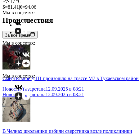
17
°C
$=
81,41
|
€=
94,06
Мы в соцсетях:
Происшествия
За все время
Мы в соцсетях:
Мы в соцсетях:
Смертельное ДТП произошло на трассе М7 в Тукаевском район
Новости Татарстана
12.09.2025 в 08:21
Новости Татарстана
12.09.2025 в 08:21
В Челнах школьники избили сверстника возле поликлиники