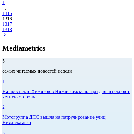
1
...
1315
1316
1317
1318
Mediametrics
5
самых читаемых новостей недели
1
На проспекте Химиков в Нижнекамске на три дня перекроют
четную сторону
2
Мотогруппа ДПС вышла на патрулирование улиц
Нижнекамска
3