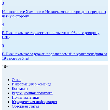
3
На проспекте Химиков в Нижнекамске на три дня перекроют
четную сторону
4
В Нижнекамске торжественно отметили 96-ю годовщину
ВДВ
5
В Нижнекамске задержан подозреваемый в краже телефона за
19 тысяч рублей
16+
О нас
Информация о команде
Контакты
Редакционная политика
Политика этики
Юридическая информация
Обзорная статья