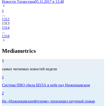
Новости Татарстана
05.11.2017 в 12:48
1
...
1312
1313
1314
...
1318
Mediametrics
5
самых читаемых новостей недели
1
Система ПВО сбила БПЛА в небе над Нижнекамском
2
На «Нижнекамскнефтехиме» произошел крупный пожар