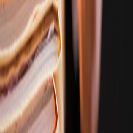
По вопросам рекламы: progorod43@gmail.com.
По редакционным вопросам:
a.skibina@rnti.online
.
Администрация портала оставляет за собой право
модерировать комментарии, исходя из соображений
сохранения конструктивности обсуждения тем и соблюдения
законодательства РФ и рекомендательных технологий. На
сайте не допускаются комментарии, содержащие нецензурную
брань, разжигающие межнациональную рознь, возбуждающие
ненависть или вражду, а равно унижение человеческого
достоинства, размещение ссылок не по теме. IP-адреса
пользователей, не соблюдающих эти требования, могут быть
переданы по запросу в надзорные и правоохранительные
органы.
Внимание! Совершая любые действия на сайте, вы
автоматически принимаете условия «
Политики
конфиденциальности и обработки персональных данных
пользователей
»
Мы используем cookie. Во время посещения сайта вы
соглашаетесь с тем, что мы обрабатываем ваши персональные
данные с использованием метрик Яндекс Метрика,
top.mail.ru
,
LiveInternet.