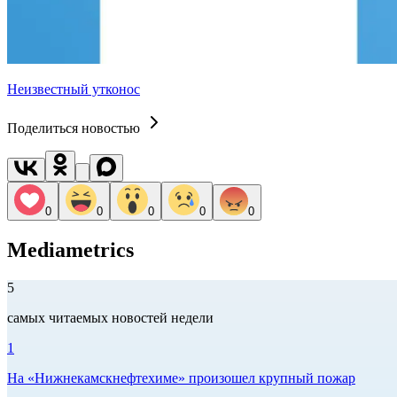
Неизвестный утконос
Поделиться новостью
0
0
0
0
0
Mediametrics
5
самых читаемых новостей недели
1
На «Нижнекамскнефтехиме» произошел крупный пожар