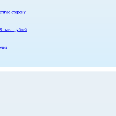
етную сторону
9 тысяч рублей
блей