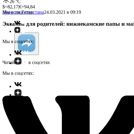
26
°C
$=
82,17
|
€=
94,84
Мы в соцсетях:
Новости Татарстана
24.03.2021 в 09:19
Экзамен для родителей: нижнекамские папы и м
Мы в соцсетях:
Читайте нас в соцсетях
Мы в соцсетях: