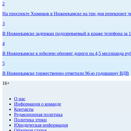
2
На проспекте Химиков в Нижнекамске на три дня перекроют ч
3
В Нижнекамске задержан подозреваемый в краже телефона за 1
4
В Нижнекамске к юбилею обновят дороги на 4,5 миллиарда ру
5
В Нижнекамске торжественно отметили 96-ю годовщину ВДВ
16+
О нас
Информация о команде
Контакты
Редакционная политика
Политика этики
Юридическая информация
Обзорная статья