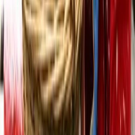
О нас
Информация о команде
Контакты
Редакционная политика
Политика этики
Юридическая информация
Обзорная статья
16+
Мы в соцсетях:
Новости Нижнекамска | Новости России — главные и свежие
новости сегодня
Городской интернет-портал «Новости Нижнекамска».
На информационном ресурсе применяются рекомендательные